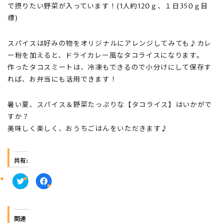
で摂りたい野菜が入っています！(1人約120ｇ、１日350ｇ目
標)
スパイスは好みの物をオリジナルにアレンジしてみても♪カレ
ー粉を加えると、ドライカレー風なタコライスになります。
作ったタコスミートは、冷凍もできるので小分けにして保存す
れば、お弁当にも活用できます！
暑い夏、スパイス＆野菜たっぷりな【タコライス】はいかがで
すか？
美味しく楽しく、おうちごはんをいただきます♪
共有:
ク
F
リ
a
ッ
c
ク
e
し
b
て
o
T
o
関連
w
k