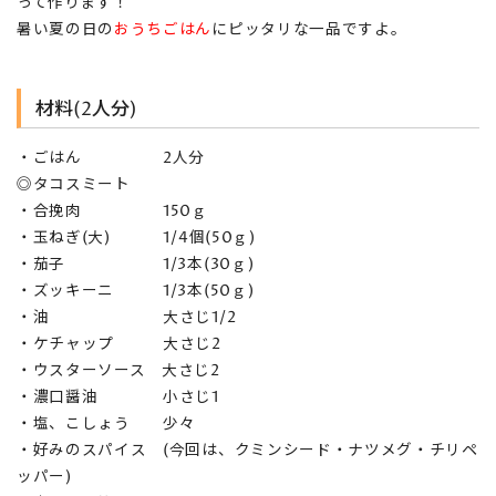
って作ります！
暑い夏の日の
おうちごはん
にピッタリな一品ですよ。
材料(2人分)
・ごはん 2人分
◎タコスミート
・合挽肉 150ｇ
・玉ねぎ(大) 1/4個(50ｇ)
・茄子 1/3本(30ｇ)
・ズッキーニ 1/3本(50ｇ)
・油 大さじ1/2
・ケチャップ 大さじ2
・ウスターソース 大さじ2
・濃口醤油 小さじ1
・塩、こしょう 少々
・好みのスパイス (今回は、クミンシード・ナツメグ・チリペ
ッパー)