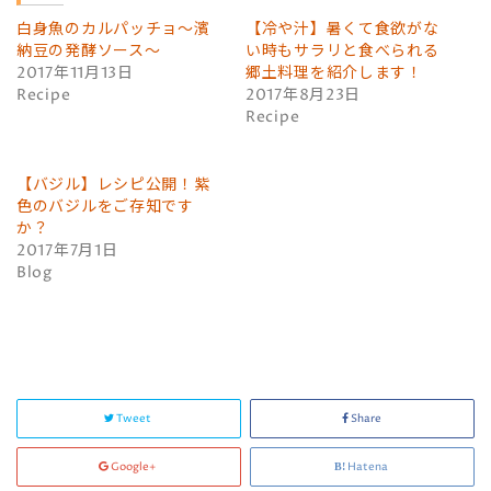
i
で
t
共
白身魚のカルパッチョ～濱
【冷や汁】暑くて食欲がな
t
有
e
す
納豆の発酵ソース～
い時もサラリと食べられる
r
る
2017年11月13日
郷土料理を紹介します！
で
に
共
は
Recipe
2017年8月23日
有
ク
(
リ
Recipe
新
ッ
し
ク
い
し
ウ
て
ィ
く
【バジル】レシピ公開！紫
ン
だ
色のバジルをご存知です
ド
さ
ウ
い
か？
で
(
開
新
2017年7月1日
き
し
Blog
ま
い
す
ウ
)
ィ
ン
ド
ウ
で
開
き
ま
す
)
Tweet
Share
Google+
Hatena