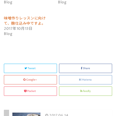
共
は
Blog
Blog
有
ク
(
リ
新
ッ
し
ク
い
し
味噌作りレッスンに向け
ウ
て
ィ
く
て、麹仕込み中ですよ。
ン
だ
2017年10月13日
ド
さ
ウ
い
Blog
で
(
開
新
き
し
ま
い
す
ウ
)
ィ
ン
ド
ウ
で
開
Tweet
Share
き
ま
す
)
Google+
Hatena
Pocket
feedly
2017.06.14