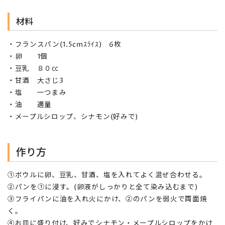
材料
・フランスパン(1.5cmｽﾗｲｽ) 6枚
・卵 1個
・豆乳 ８０㏄
・甘酒 大さじ3
・塩 一つまみ
・油 適量
・メープルシロップ、シナモン(好みで)
作り方
①ボウルに卵、豆乳、甘酒、塩を入れてよく混ぜ合わせる。
②パンを①に浸す。(卵液がしっかりと全て染み込むまで)
③フライパンに油を入れ火にかけ、②のパンを弱火で両面焼
く。
④お皿に盛り付け、好みでシナモン・メープルシロップをかけ