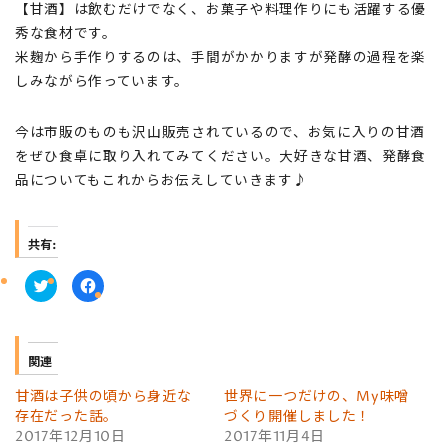
【甘酒】は飲むだけでなく、お菓子や料理作りにも活躍する優
秀な食材です。
米麹から手作りするのは、手間がかかりますが発酵の過程を楽
しみながら作っています。
今は市販のものも沢山販売されているので、お気に入りの甘酒
をぜひ食卓に取り入れてみてください。大好きな甘酒、発酵食
品についてもこれからお伝えしていきます♪
共有:
ク
F
リ
a
ッ
c
ク
e
し
b
て
o
T
o
関連
w
k
i
で
t
共
甘酒は子供の頃から身近な
世界に一つだけの、My味噌
t
有
e
す
存在だった話。
づくり開催しました！
r
る
2017年12月10日
2017年11月4日
で
に